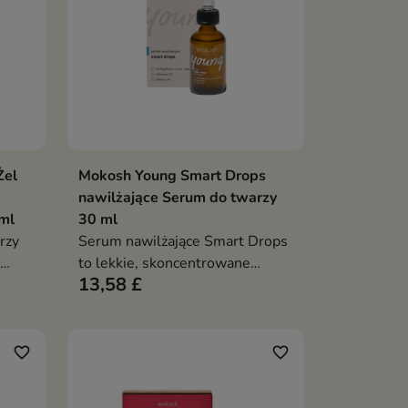
Żel
Mokosh Young Smart Drops
ka
Dodaj do koszyka

nawilżające Serum do twarzy
ml
30 ml
rzy
Serum nawilżające Smart Drops
to lekkie, skoncentrowane
13,58 £
serum w kroplach, które
intensywnie i długotrwale
oi
nawilża skórę normalną i suchą,
wzmacnia barierę ochronną oraz
favorite_border
favorite_border
bum
wygładza cerę bez efektu
ronnej
obciążenia