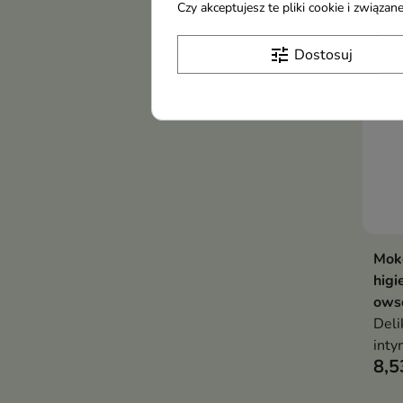
zmy
Czy akceptujesz te pliki cookie i związ
tune
Dostosuj
Moko
higi
ows
Deli
inty
8,5
świe
każd