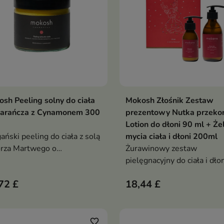
sh Peeling solny do ciała
Mokosh Złośnik Zestaw
Dodaj do koszyka
Dodaj do koszy


arańcza z Cynamonem 300
prezentowy Nutka przekor
Lotion do dłoni 90 ml + Że
ński peeling do ciała z solą
mycia ciała i dłoni 200ml
rza Martwego o
Żurawinowy zestaw
ntalnym zapachu
pielęgnacyjny do ciała i dłon
arańczy z cynamonem
który nawilża, odświeża i o
72 £
18,44 £
ecznie wygładza, odżywia i
skórę słodko-kwaskowym
stycznia skórę,
zapachem pełnym charakte
stawiając ją miękką, napiętą
zyjemnie natłuszczoną
favorite_border