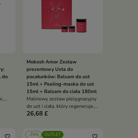
Mokosh Amor Zestaw
ka
Dodaj do koszyka

y:
prezentowy Usta do
l do
pocałunków: Balsam do ust
15ml + Peeling-maska do ust
15ml + Balsam do ciała 180ml
i,
Malinowy zestaw pielęgnacyjny
tula
do ust i ciała, który regeneruje,
26,68 £
wygładza i otula zmysły słodkim
ru
zapachem miłości
-25%
OUTLET
favorite_border
favorite_border