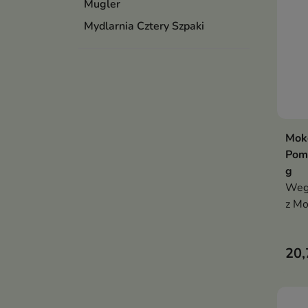
Mugler
Mydlarnia Cztery Szpaki
Moko
Pom
g
Wega
z Mo
orie
pom
20,
skut
uela
pozo
i pr