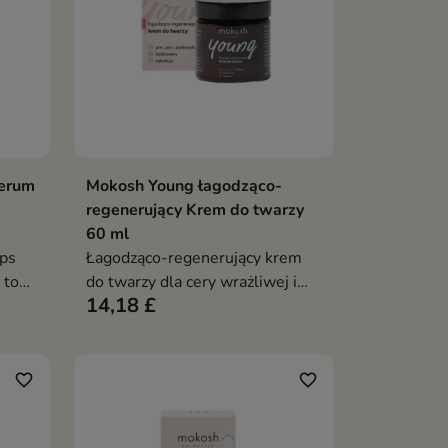
Serum
Mokosh Young łagodząco-
ka
Dodaj do koszyka

regenerujący Krem do twarzy
60 ml
ps
Łagodząco-regenerujący krem
 to
do twarzy dla cery wrażliwej i
14,18 £
nej i
podrażnionej koi, nawilża i
um,
wspiera mikrobiom skóry,
pory,
redukując zaczerwienienia oraz
piera
przywracając jej zdrowy,
favorite_border
favorite_border
promienny wygląd