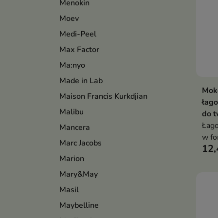
Menokin
Moev
Medi-Peel
Max Factor
Ma:nyo
Made in Lab
Mok
Maison Francis Kurkdjian
łag
Malibu
do t
Łago
Mancera
w fo
Marc Jacobs
12,
któr
Marion
wspi
odbu
Mary&May
Masil
Maybelline