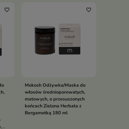
favorite_border
favorite_border
do
Mokosh Odżywka/Maska do
ka
Dodaj do koszyka

h,
włosów średnioporowatych,
matowych, o przesuszonych
końcach Zielona Herbata z
Bergamotką 180 ml
o
,