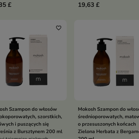
35 £
19,63 £
szorstkich, łamliwych i
puszących się Czereśnia z
Bursztynem
favorite_border
osh Szampon do włosów
Mokosh Szampon do wło
Dodaj do koszyka
Dodaj do koszy


koporowatych, szorstkich,
średnioporowatych, mato
iwych i puszących się
o przesuszonych końcach
eśnia z Bursztynem 200 ml
Zielona Herbata z Bergam
yj tajemnicę pięknych,
200 ml