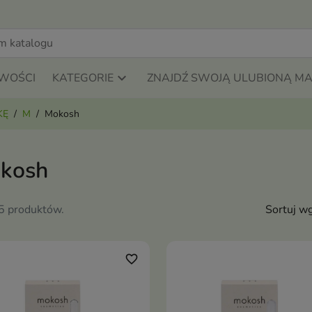
WOŚCI
KATEGORIE
ZNAJDŹ SWOJĄ ULUBIONĄ M
KĘ
M
Mokosh
kosh
45 produktów.
Sortuj wg
favorite_border