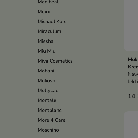
Mediheal
Mexx
Michael Kors
Miraculum
Missha
Miu Miu
Mok
Miya Cosmetics
Krem
Mohani
Nawi
Mokosh
lekk
inte
MollyLac
14,
nawi
Montale
wzma
Montblanc
wygł
por
More 4 Care
Moschino