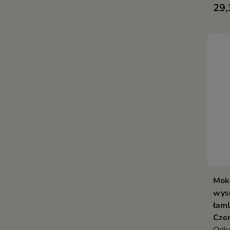
29,
Mok
wyso
łaml
Czer
Odkr