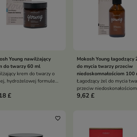
osh Young nawilżający
Mokosh Young łagodzący 
Dodaj do koszyka
Dodaj do koszy


 do twarzy 60 ml
do mycia twarzy przeciw
lżający krem do twarzy o
niedoskomnałościom 100 
iej, hydrożelowej formule
Łagodzący żel do mycia twa
nsywnie i długotrwale
przeciw niedoskonałościom
18 £
9,62 £
lża skórę normalną i suchą,
delikatnie, ale skutecznie
cnia barierę ochronną i
oczyszcza skórę młodą i
adza cerę bez zatykania
problematyczną, nawilża, k
ów
podrażnienia i pomaga
favorite_border
regulować wydzielanie se
bez naruszania bariery och