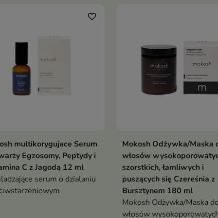
iotykami, fermentami,
enolem, gliceryną oraz
favorite_border
raktami z nagietka,
zywy i owsa wspiera
ralną mikroflorę i łagodzi
liwą skórę
osh multikorygujace Serum
Mokosh Odżywka/Maska 
Dodaj do koszyka
Dodaj do koszy


warzy Egzosomy, Peptydy i
włosów wysokoporowatyc
mina C z Jagodą 12 ml
szorstkich, łamliwych i
adzające serum o dzialaniu
puszących się Czereśnia z
ciwstarzeniowym
Bursztynem 180 ml
Mokosh Odżywka/Maska d
włosów wysokoporowatych