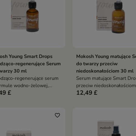
osh Young Smart Drops
Mokosh Young matujące 
Dodaj do koszyka
Dodaj do koszy


odząco-regenerujące Serum
do twarzy przeciw
warzy 30 ml
niedoskonałościom 30 ml
dząco-regenerujące serum
Serum matujące Smart Dro
rmule wodno-żelowej,
przeciw niedoskonałościom
49 £
12,49 £
e koi skórę wrażliwą,
lekkie serum do cery miesza
era mikrobiom i
tłustej, które reguluje seb
dowuje barierę ochronną
redukuje niedoskonałości i 
wyrównuje koloryt oraz ws
favorite_border
barierę ochronną skóry