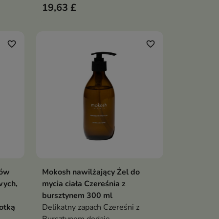
19,63 £
favorite_border
favorite_border
sów
Mokosh nawilżający Żel do
ka
Dodaj do koszyka

wych,
mycia ciała Czereśnia z
bursztynem 300 ml
otką
Delikatny zapach Czereśni z
Bursztynem dodaje