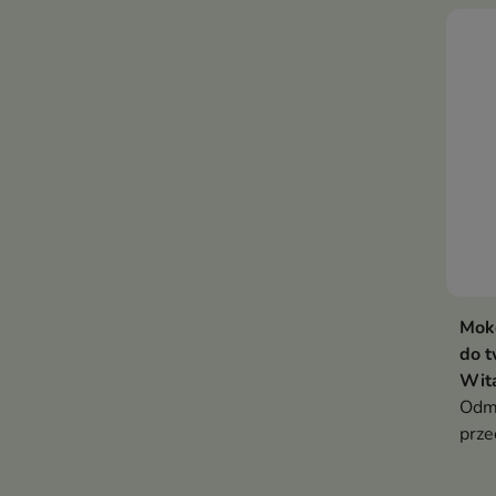
preb
pant
ekst
pokr
natu
wraż
Mok
do t
Wita
Odml
prze