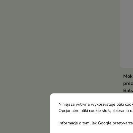
Mok
prez
Bals
myci
Ener
Niniejsza witryna wykorzystuje pliki c
Opcjonalne pliki cookie służą zbierani
piel
22,
orie
Informacje o tym, jak Google przetwarza 
nawi