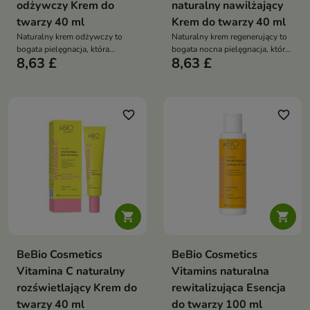
odżywczy Krem do
naturalny nawilżający
twarzy 40 ml
Krem do twarzy 40 ml
Naturalny krem odżywczy to
Naturalny krem regenerujący to
bogata pielęgnacja, która
bogata nocna pielęgnacja, która
8,63 £
8,63 £
wzmacnia barierę skóry,
odżywia skórę, wspiera jej
intensywnie ją odżywia i
regenerację i przywraca jej
przywraca jej miękkość oraz
miękkość oraz elastyczność
zdrowy blask
favorite_border
favorite_border


BeBio Cosmetics
BeBio Cosmetics
Vitamina C naturalny
Vitamins naturalna
rozświetlający Krem do
rewitalizująca Esencja
twarzy 40 ml
do twarzy 100 ml