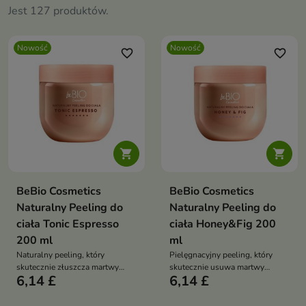
Jest 127 produktów.
Nowość
Nowość
favorite_border
favorite_border


BeBio Cosmetics
BeBio Cosmetics
Naturalny Peeling do
Naturalny Peeling do
ciała Tonic Espresso
ciała Honey&Fig 200
200 ml
ml
Naturalny peeling, który
Pielęgnacyjny peeling, który
skutecznie złuszcza martwy
skutecznie usuwa martwy
6,14 £
6,14 £
naskórek, wygładza skórę i
naskórek, wygładza skórę i
pozostawia ją miękką oraz
przywraca jej naturalny blask
odświeżoną.