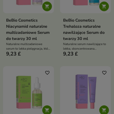


BeBio Cosmetics
BeBio Cosmetics
Niacynamid naturalne
Trehaloza naturalne
multizadaniowe Serum
nawilżające Serum do
do twarzy 30 ml
twarzy 30 ml
Naturalne multizadaniowe
Naturalne serum nawilżające to
serum to lekka pielęgnacja, która
lekka, skoncentrowana
9,23 £
9,23 £
reguluje sebum, redukuje
pielęgnacja, która intensywnie
niedoskonałości i przywraca
nawadnia skórę, koi ją i
skórze równowagę
przywraca zdrowy blask
favorite_border
favorite_border

