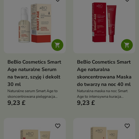


BeBio Cosmetics Smart
BeBio Cosmetics Smart
Age naturalne Serum
Age naturalna
na twarz, szyję i dekolt
skoncentrowana Maska
30 ml
do twarzy na noc 40 ml
Naturalne serum Smart Age to
Naturalna maska na noc Smart
skoncentrowana pielęgnacja
Age to intensywna kuracja
9,23 £
9,23 £
anti-aging, która wygładza
przeciwstarzeniowa, która
zmarszczki, rozświetla skórę i
regeneruje skórę podczas snu,
zapewnia intensywne
wygładza zmarszczki i
nawilżenie
przywraca jej blask
favorite_border
favorite_border