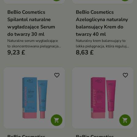
BeBio Cosmetics
BeBio Cosmetics
Spilantol naturalne
Azeloglicyna naturalny
wygładzające Serum
balansujący Krem do
do twarzy 30 ml
twarzy 40 ml
Naturalne serum wygładzające
Naturalny krem balansujący to
to skoncentrowana pielęgnacja
lekka pielęgnacja, która reguluje
9,23 £
8,63 £
anti-aging, która poprawia
sebum, ogranicza błyszczenie i
jędrność skóry, redukuje drobne
przywraca skórze równowagę
zmarszczki i przywraca cerze
młodszy wygląd
favorite_border
favorite_border

