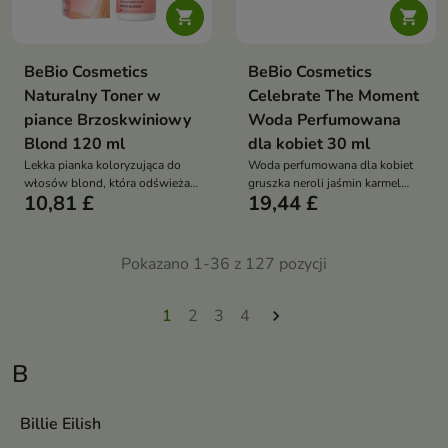


BeBio Cosmetics
BeBio Cosmetics
Naturalny Toner w
Celebrate The Moment
piance Brzoskwiniowy
Woda Perfumowana
Blond 120 ml
dla kobiet 30 ml
Lekka pianka koloryzująca do
Woda perfumowana dla kobiet
włosów blond, która odświeża
gruszka neroli jaśmin karmel
10,81 £
19,44 £
odcień i nadaje mu subtelne,
ambra radosny zmysłowy
brzoskwiniowe refleksy bez
elegancki zapach na co dzień i
obciążenia
wyjątkowe chwile
Pokazano 1-36 z 127 pozycji
1
2
3
4

B
Billie Eilish