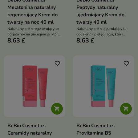
BeBio Cosmetics
BeBio Cosmetics
Melatonina naturalny
Peptydy naturalny
regenerujący Krem do
ujędrniający Krem do
twarzy na noc 40 ml
twarzy 40 ml
Naturalny krem regenerujący to
Naturalny krem ujędrniający to
bogata nocna pielęgnacja, która
codzienna pielęgnacja, która
8,63 £
8,63 £
intensywnie odżywia skórę,
wygładza zmarszczki, poprawia
wspiera jej odbudowę i
elastyczność i przywraca skórze
przywraca jej miękkość oraz
młodszy, bardziej napięty
elastyczność
wygląd
favorite_border
favorite_border


BeBio Cosmetics
BeBio Cosmetics
Ceramidy naturalny
Provitamina B5