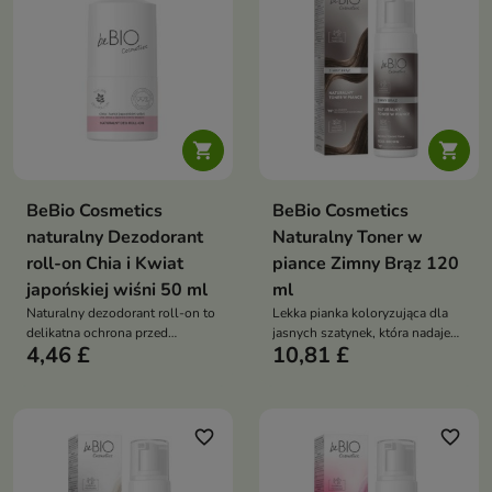


BeBio Cosmetics
BeBio Cosmetics
naturalny Dezodorant
Naturalny Toner w
roll-on Chia i Kwiat
piance Zimny Brąz 120
japońskiej wiśni 50 ml
ml
Naturalny dezodorant roll-on to
Lekka pianka koloryzująca dla
delikatna ochrona przed
jasnych szatynek, która nadaje
4,46 £
10,81 £
nieprzyjemnym zapachem, która
chłodny, czekoladowy brąz i
nie blokuje pocenia i dba o
głębię koloru bez obciążania
komfort nawet wrażliwej skóry
włosów
favorite_border
favorite_border