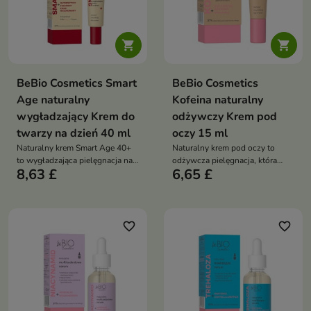


BeBio Cosmetics Smart
BeBio Cosmetics
Age naturalny
Kofeina naturalny
wygładzający Krem do
odżywczy Krem pod
twarzy na dzień 40 ml
oczy 15 ml
Naturalny krem Smart Age 40+
Naturalny krem pod oczy to
to wygładzająca pielęgnacja na
odżywcza pielęgnacja, która
8,63 £
6,65 £
dzień, która redukuje zmarszczki,
redukuje cienie, wygładza
poprawia jędrność i zapewnia
zmarszczki i przywraca
długotrwałe nawilżenie
spojrzeniu świeży, wypoczęty
wygląd
favorite_border
favorite_border