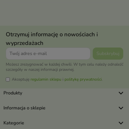
Otrzymuj informację o nowościach i
wyprzedażach
Możesz zrezygnować w każdej chwili. W tym celu należy odnaleźć
szczegóły w naszej informacji prawnej.
Akceptuję
regulamin sklepu
i
politykę prywatności
.
keyboard_arrow_down
Produkty
keyboard_arrow_down
Informacja o sklepie
keyboard_arrow_down
Kategorie