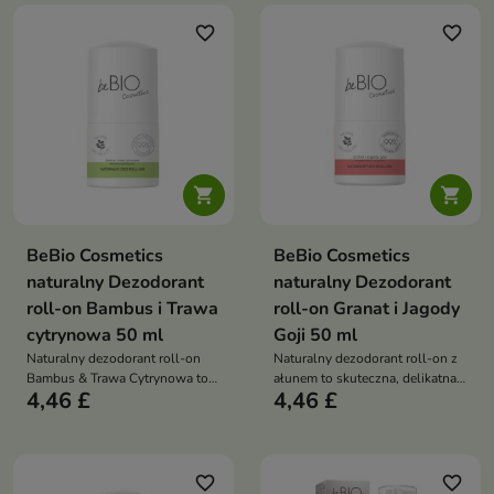
favorite_border
favorite_border


BeBio Cosmetics
BeBio Cosmetics
naturalny Dezodorant
naturalny Dezodorant
roll-on Bambus i Trawa
roll-on Granat i Jagody
cytrynowa 50 ml
Goji 50 ml
Naturalny dezodorant roll-on
Naturalny dezodorant roll-on z
Bambus & Trawa Cytrynowa to
ałunem to skuteczna, delikatna
4,46 £
4,46 £
świeża, roślinna ochrona przed
ochrona przed zapachem, która
zapachem, która nie blokuje
dba o wrażliwą skórę i jej
pocenia i dba o komfort skóry
naturalną równowagę
favorite_border
favorite_border