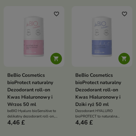
nawilżając i kojąc skórę
pielęgnuje skórę, pozostawiając
ją miękką i nawilżoną
favorite_border
favorite_border


BeBio Cosmetics
BeBio Cosmetics
bioProtect naturalny
bioProtect naturalny
Dezodorant roll-on
Dezodorant roll-on
Kwas Hialuronowy i
Kwas Hialuronowy i
Wrzos 50 ml
Dziki ryż 50 ml
beBIO Hyaluro bioSensitive to
Dezodorant HYALURO
delikatny dezodorant roll-on,
bioPROTECT to naturalna
4,46 £
4,46 £
który chroni przed zapachem,
ochrona przed zapachem
nawilża i koi nawet bardzo
połączona z nawilżającą i kojącą
wrażliwą skórę
pielęgnacją skóry pod pachami