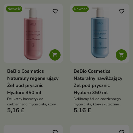
Nowość
Nowość
favorite_border
favorite_border


BeBio Cosmetics
BeBio Cosmetics
Naturalny regenerujący
Naturalny nawilżający
Żel pod prysznic
Żel pod prysznic
Hyaluro 350 ml
Hyaluro 350 ml
Delikatny kosmetyk do
Delikatny żel do codziennego
codziennego mycia ciała, który
mycia ciała, który skutecznie
5,16 £
5,16 £
skutecznie oczyszcza skórę i
oczyszcza skórę, jednocześnie
wspiera jej regenerację.
dbając o jej odpowiedni poziom
nawilżenia
favorite_border
favorite_border