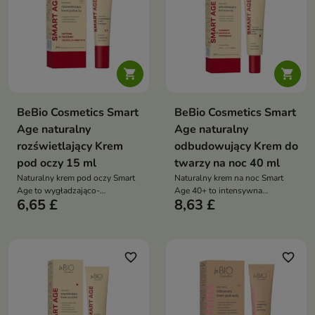


BeBio Cosmetics Smart
BeBio Cosmetics Smart
Age naturalny
Age naturalny
rozświetlający Krem
odbudowujący Krem do
pod oczy 15 ml
twarzy na noc 40 ml
Naturalny krem pod oczy Smart
Naturalny krem na noc Smart
Age to wygładzająco-
Age 40+ to intensywna
6,65 £
8,63 £
rozświetlająca pielęgnacja, która
regeneracja, która odbudowuje
redukuje oznaki zmęczenia i
barierę skóry, wygładza ją i
przywraca spojrzeniu świeży
przywraca jej jędrność oraz
wygląd
komfort
favorite_border
favorite_border