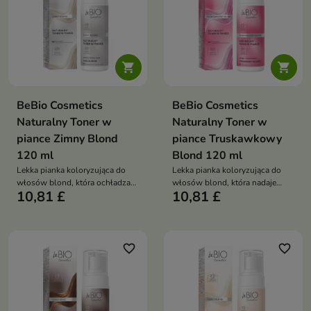


BeBio Cosmetics
BeBio Cosmetics
Naturalny Toner w
Naturalny Toner w
piance Zimny Blond
piance Truskawkowy
120 ml
Blond 120 ml
Lekka pianka koloryzująca do
Lekka pianka koloryzująca do
włosów blond, która ochładza
włosów blond, która nadaje
10,81 £
10,81 £
odcień, neutralizuje żółte tony i
pastelowy róż z truskawkowym
nadaje elegancki, srebrzysty
efektem i słodkim, cukierkowym
blond bez obciążania
zapachem – bez obciążania
favorite_border
favorite_border