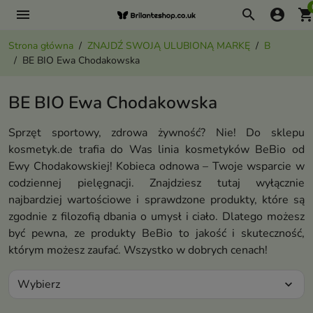
menu
search
account_circle
shopping_ca
Strona główna
ZNAJDŹ SWOJĄ ULUBIONĄ MARKĘ
B
BE BIO Ewa Chodakowska
BE BIO Ewa Chodakowska
Sprzęt sportowy, zdrowa żywność? Nie! Do sklepu
kosmetyk.de trafia do Was linia kosmetyków BeBio od
Ewy Chodakowskiej! Kobieca odnowa – Twoje wsparcie w
codziennej pielęgnacji. Znajdziesz tutaj wyłącznie
najbardziej wartościowe i sprawdzone produkty, które są
zgodnie z filozofią dbania o umysł i ciało. Dlatego możesz
być pewna, ze produkty BeBio to jakość i skuteczność,
którym możesz zaufać. Wszystko w dobrych cenach!
Wybierz
expand_more