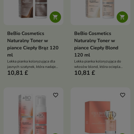


BeBio Cosmetics
BeBio Cosmetics
Naturalny Toner w
Naturalny Toner w
piance Ciepły Brąz 120
piance Ciepły Blond
ml
120 ml
Lekka pianka koloryzująca dla
Lekka pianka koloryzująca do
jasnych szatynek, która nadaje
włosów blond, która ociepla
10,81 £
10,81 £
włosom ciepły, złocisto-
odcień, dodaje głębi i nadaje
kasztanowy brąz i naturalny
złote, miodowe refleksy bez
blask bez obciążania
obciążania
favorite_border
favorite_border