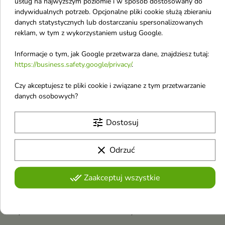
usług na najwyższym poziomie i w sposób dostosowany do
intensywnie ją nawilża i
6,65 £
6,65 £
przywraca skórze blask,
przywraca komfort po
indywidualnych potrzeb. Opcjonalne pliki cookie służą zbieraniu
wyrównuje koloryt i
oczyszczaniu
danych statystycznych lub dostarczaniu spersonalizowanych
przygotowuje ją do kolejnych
kroków rutyny
reklam, w tym z wykorzystaniem usług Google.
favorite_border
favorite_border
Informacje o tym, jak Google przetwarza dane, znajdziesz tutaj:
https://business.safety.google/privacy/
.
Czy akceptujesz te pliki cookie i związane z tym przetwarzanie
danych osobowych?


tune
Dostosuj
BeBio Cosmetics
BeBio Cosmetics Make-
clear
Odrzuć
Cleanser naturalny Żel
Up Remover naturalny
do mycia twarzy 150
Krem do demakijażu
done_all
Zaakceptuj wszystkie
ml
140 ml
Łagodny żel oczyszczający to
Naturalny krem do demakijażu to
codzienna pielęgnacja, która
łagodne, ale skuteczne
6,65 £
6,65 £
skutecznie usuwa makijaż i
oczyszczanie, które usuwa
zanieczyszczenia, jednocześnie
makijaż i jednocześnie