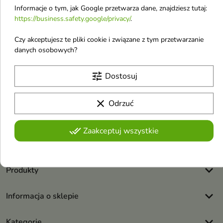
Informacje o tym, jak Google przetwarza dane, znajdziesz tutaj:
https://business.safety.google/privacy/
.
Czy akceptujesz te pliki cookie i związane z tym przetwarzanie
danych osobowych?
Otrzymuj informację o nowościach i
tune
Dostosuj
wyprzedażach
clear
Odrzuć
Możesz zrezygnować w każdej chwili. W tym celu należy odnaleźć
szczegóły w naszej informacji prawnej.
done_all
Zaakceptuj wszystkie
Akceptuję
regulamin sklepu
i
politykę prywatności
.
keyboard_arrow_down
Produkty
keyboard_arrow_down
Informacja o sklepie
keyboard_arrow_down
Kategorie