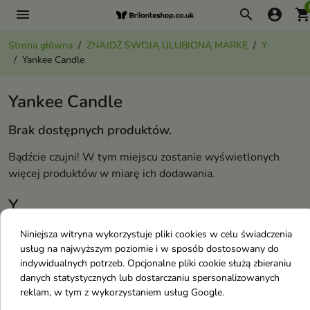
menu
search
account_circle
shopping_ca
Strona główna
ZNAJDŹ SWOJĄ ULUBIONĄ MARKĘ
Y
Yankee Candle
Yankee Candle
Brak dostępnych produktów.
Bądźcie czujni! W tym miejscu zostanie wyświetlonych
więcej produktów w miarę ich dodawania.
Y
Niniejsza witryna wykorzystuje pliki cookies w celu świadczenia
Yankee Candle
usług na najwyższym poziomie i w sposób dostosowany do
Yope
indywidualnych potrzeb. Opcjonalne pliki cookie służą zbieraniu
danych statystycznych lub dostarczaniu spersonalizowanych
Yumi
reklam, w tym z wykorzystaniem usług Google.
Yves Saint Laurent