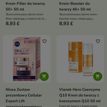
Krem-Filler do twarzy
Krem-Booster do
50+ 50 ml
twarzy 40+ 50 ml
Skoncentrowany dermo krem-
Skoncentrowany dermo krem-
filler redukujący zmarszczki to
booster neuro-relaksujący
8,93 £
8,93 £
zaawansowany krem
Botulin Revolution to
przeciwzmarszczkowy
zaawansowany krem
przeznaczony dla skóry
przeciwzmarszczkowy, który
dojrzałej, szczególnie po 50.
pomaga redukować zmarszczki
roku życia
mimiczne i poprawia napięcie
favorite_border
favorite_border
skóry


Nivea Zestaw
Vianek Hero Coenzyme
prezentowy Cellular
Q10 Krem do twarzy z
Expert Lift
koenzymem Q10 50 ml
przeciwstarzeniowy
Krem do twarzy z koenzymem