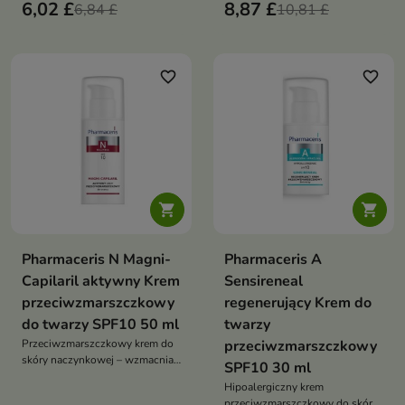
skórę dojrzałą, redukuje
6,02 £
8,87 £
6,84 £
jednolity koloryt każdego dnia
10,81 £
zmarszczki, poprawia napięcie
oraz przywraca jej zdrowy
koloryt i blask
favorite_border
favorite_border


Pharmaceris N Magni-
Pharmaceris A
Capilaril aktywny Krem
Sensireneal
przeciwzmarszczkowy
regenerujący Krem do
do twarzy SPF10 50 ml
twarzy
Przeciwzmarszczkowy krem do
przeciwzmarszczkowy
skóry naczynkowej – wzmacnia
SPF10 30 ml
naczynka, wygładza, nawilża i
Hipoalergiczny krem
wyrównuje koloryt cery dojrzałej
przeciwzmarszczkowy do skóry