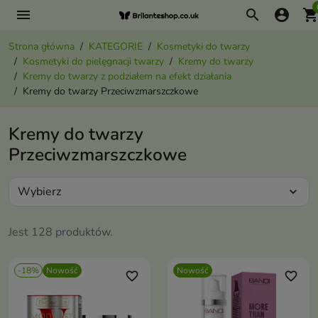
menu
search
account_circle
shopping_ca
Strona główna
KATEGORIE
Kosmetyki do twarzy
Kosmetyki do pielęgnacji twarzy
Kremy do twarzy
Kremy do twarzy z podziałem na efekt działania
Kremy do twarzy Przeciwzmarszczkowe
Kremy do twarzy
Przeciwzmarszczkowe
Wybierz
expand_more
Jest 128 produktów.
-18%
Nowość
Nowość
favorite_border
favorite_border