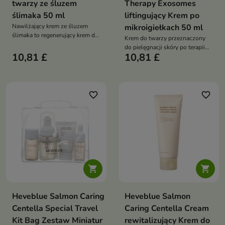
twarzy ze śluzem
Therapy Exosomes
ślimaka 50 ml
liftingujący Krem po
Nawilżający krem ze śluzem
mikroigiełkach 50 ml
ślimaka to regenerujący krem do
Krem do twarzy przeznaczony
twarzy o intensywnym działaniu
do pielęgnacji skóry po terapii
nawilżającym i wygładzającym
10,81 £
10,81 £
mikroigiełkami, który koi
podrażnienia, intensywnie
nawilża i przedłuża efekt liftingu
favorite_border
favorite_border


Heveblue Salmon Caring
Heveblue Salmon
Centella Special Travel
Caring Centella Cream
Kit Bag Zestaw Miniatur
rewitalizujący Krem do