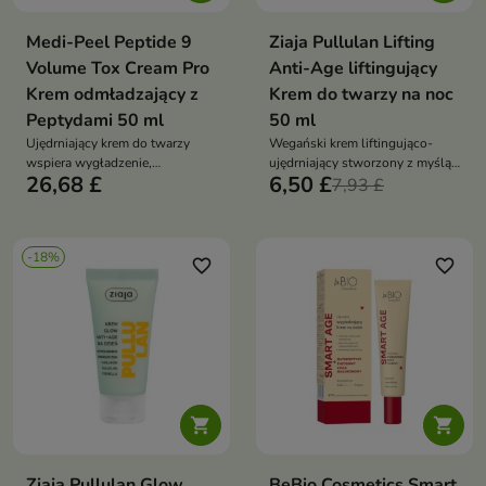
Medi-Peel Peptide 9
Ziaja Pullulan Lifting
Volume Tox Cream Pro
Anti-Age liftingujący
Krem odmładzający z
Krem do twarzy na noc
Peptydami 50 ml
50 ml
Ujędrniający krem do twarzy
Wegański krem liftingująco-
wspiera wygładzenie,
ujędrniający stworzony z myślą
26,68 £
6,50 £
nawilżenie i poprawę napięcia
o skórze dorosłej, wiotkiej, o
7,93 £
skóry dojrzałej, suchej oraz
osłabionej jędrności i
pozbawionej jędrności. Formuła
potrzebującej poprawy konturu
z kompleksem 9 peptydów,
twarzy
-18%
hialuronianem sodu, trehalozą,
favorite_border
favorite_border
kolagenem, elastyną i olejem
sojowym pomaga zmniejszyć
widoczność drobnych linii


Ziaja Pullulan Glow
BeBio Cosmetics Smart