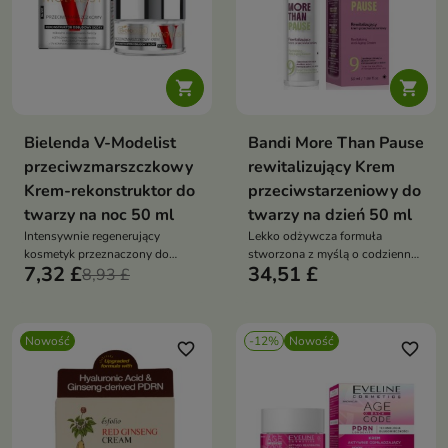


Bielenda V-Modelist
Bandi More Than Pause
przeciwzmarszczkowy
rewitalizujący Krem
Krem-rekonstruktor do
przeciwstarzeniowy do
twarzy na noc 50 ml
twarzy na dzień 50 ml
Intensywnie regenerujący
Lekko odżywcza formuła
kosmetyk przeznaczony do
stworzona z myślą o codziennej
7,32 £
34,51 £
pielęgnacji skóry wymagającej
8,93 £
pielęgnacji skóry dojrzałej,
wygładzenia, ujędrnienia i
zmęczonej i pozbawionej
odnowy.
blasku.
Nowość
-12%
Nowość
favorite_border
favorite_border