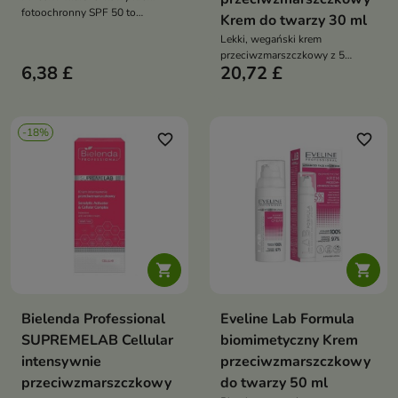
fotoochronny SPF 50 to
Krem do twarzy 30 ml
połączenie wysokiej ochrony
Lekki, wegański krem
przeciwsłonecznej z intensywną
przeciwzmarszczkowy z 5
pielęgnacją anti-age. Wygładza
6,38 £
20,72 £
peptydami i wąkrotką – nawilża,
zmarszczki, nawilża i poprawia
koi, wzmacnia barierę i poprawia
jędrność skóry, jednocześnie
jędrność, wspierając redukcję
chroniąc ją przed fotostarzeniem
zmarszczek
-18%
favorite_border
favorite_border


Bielenda Professional
Eveline Lab Formula
SUPREMELAB Cellular
biomimetyczny Krem
intensywnie
przeciwzmarszczkowy
przeciwzmarszczkowy
do twarzy 50 ml