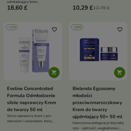
wygładzenie, ujędrnienie i
odmładzający krem
regeneracja skóry dojrzałej,
18,60 £
10,29 £
przeciwsłoneczny do twarzy,
12,79 £
colostrum 5%, intensywne
krem z filtrem SPF50 pod
nawilżenie i ochrona cery
makijaż, lekki krem do twarzy z
kwasem hialuronowym, filtry
-12%
-18%
UVA UVB nowej generacji
favorite_border
favorite_border


Eveline Concentrated
Bielenda Egzosomy
Formula Odmłodzenie
młodości
silnie naprawczy Krem
przeciwzmarszczkowy
do twarzy 50 ml
Krem do twarzy
Silnie naprawczy krem z pro-
ujędrniający 50+ 50 ml
retinolem i ceramidami, który
Intensywna pielęgnacja dojrzałej
intensywnie wygładza i nawilża
cery – jędrność, wygładzenie i