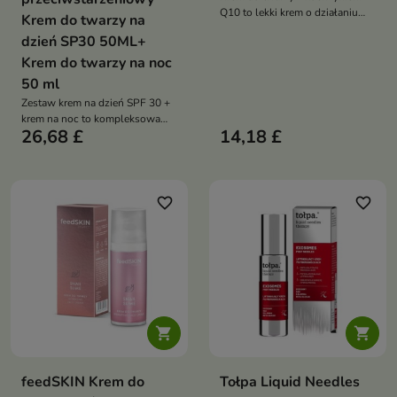
Q10 to lekki krem o działaniu
Krem do twarzy na
przeciwstarzeniowym, który
dzień SP30 50ML+
pomaga wygładzać zmarszczki,
Krem do twarzy na noc
poprawia elastyczność skóry
oraz intensywnie ją nawilża.
50 ml
Dzięki zawartości koenzymu
Zestaw krem na dzień SPF 30 +
Q10 i składników
krem na noc to kompleksowa
regenerujących wspiera
26,68 £
14,18 £
pielęgnacja
naturalne procesy odnowy
przeciwzmarszczkowa do
skóry, pozostawiając ją miękką,
stosowania rano i wieczorem.
promienną i pełną komfortu
Formuły z bakuchiolem i
kwasem hialuronowym
favorite_border
favorite_border
pomagają wygładzać
zmarszczki, poprawiać jędrność
skóry oraz intensywnie ją
nawilżać


feedSKIN Krem do
Tołpa Liquid Needles