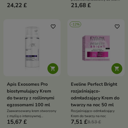
24,22 £
21,68 £
wrażliwej – regeneruje,
wygładza i chroni przed
fotostarzeniem
-12%
favorite_border
favorite_border


Apis Exosomes Pro
Eveline Perfect Bright
biostymulujący Krem
rozjaśniająco-
do twarzy z roślinnymi
odmładzający Krem do
egzosomami 100 ml
twarzy na noc 50 ml
Zaawansowany krem stworzony
Rozjaśniająco-odmładzający
z myślą o intensywnej
Krem do twarzy na noc
15,67 £
7,51 £
regeneracji i widocznym
8,53 £
odmłodzeniu skóry