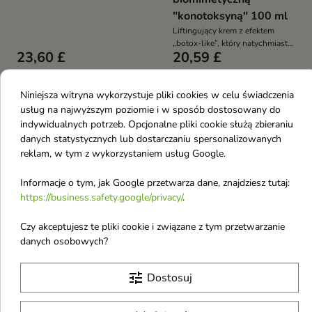
twarzy, szyi, dekoltu i okolic
"konotoksyną" 100 ml
oczu, który poprawia
elastyczność skóry, redukuje
Liftingujący krem z efektem
cienie i opuchliznę pod oczami
„botox-like”, który natychmiast
23,60 £
20,59 £
oraz intensywnie nawilża
wygładza skórę, poprawia jej
napięcie i kontur twarzy
Niniejsza witryna wykorzystuje pliki cookies w celu świadczenia
favorite_border
favorite_border
usług na najwyższym poziomie i w sposób dostosowany do
indywidualnych potrzeb. Opcjonalne pliki cookie służą zbieraniu
danych statystycznych lub dostarczaniu spersonalizowanych
reklam, w tym z wykorzystaniem usług Google.
Informacje o tym, jak Google przetwarza dane, znajdziesz tutaj:
https://business.safety.google/privacy/
.


Czy akceptujesz te pliki cookie i związane z tym przetwarzanie
danych osobowych?
Tołpa Age Vitality 4
Tołpa Age Vitality 4
Ceramidy
Ceramidy
tune
Dostosuj
przeciwzmarszczkowy
przeciwzmarszczkowy
Krem do twarzy
Krem do twarzy