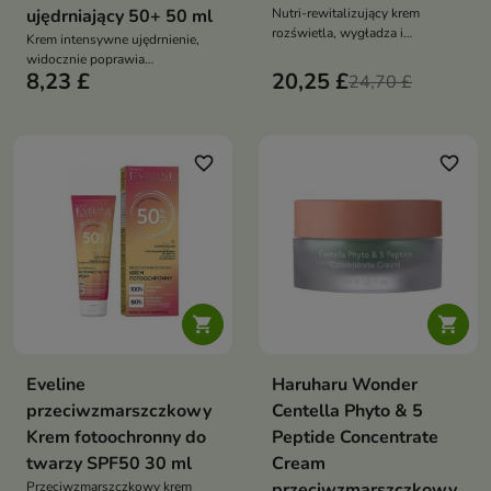
ujędrniający 50+ 50 ml
Nutri-rewitalizujący krem
rozświetla, wygładza i
Krem intensywne ujędrnienie,
wzmacnia skórę zmęczoną
widocznie poprawia
stresem oksydacyjnym,
8,23 £
20,25 £
elastyczność i wygładza skórę.
24,70 £
jednocześnie chroniąc ją przed
Redukuje zmarszczki, nawilża i
starzeniem i przywracając jej
wspiera odnowę komórkową,
energię oraz zdrowy blask
jednocześnie wzmacniając
barierę hydrolipidową i chroniąc
favorite_border
favorite_border
skórę przed czynnikami
zewnętrznymi


Eveline
Haruharu Wonder
przeciwzmarszczkowy
Centella Phyto & 5
Krem fotoochronny do
Peptide Concentrate
twarzy SPF50 30 ml
Cream
Przeciwzmarszczkowy krem
przeciwzmarszczkowy