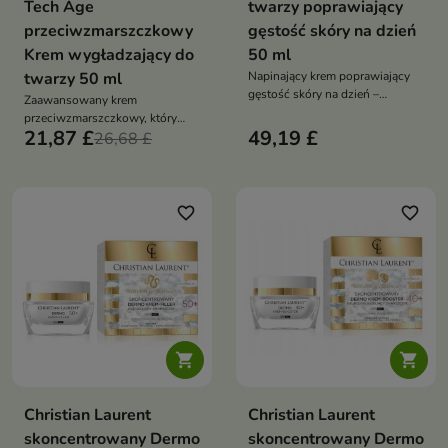
Tech Age
twarzy poprawiający
przeciwzmarszczkowy
gęstość skóry na dzień
Krem wygładzający do
50 ml
twarzy 50 ml
Napinający krem poprawiający
gęstość skóry na dzień –
Zaawansowany krem
Estrogenis to zaawansowany
przeciwzmarszczkowy, który
dermokosmetyk przeznaczony
21,87 £
49,19 £
wygładza, ujędrnia i intensywnie
26,68 £
do pielęgnacji skóry dojrzałej,
nawilża skórę
szczególnie w okresie zmian
hormonalnych związanych z
menopauzą
favorite_border
favorite_border


Christian Laurent
Christian Laurent
skoncentrowany Dermo
skoncentrowany Dermo