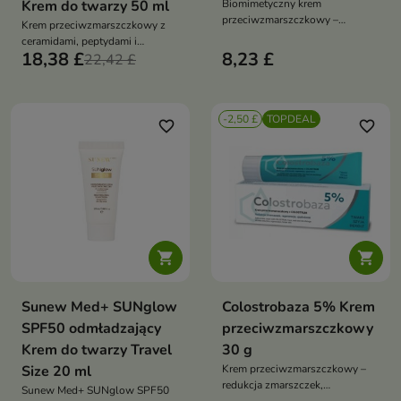
Krem do twarzy 50 ml
Biomimetyczny krem
przeciwzmarszczkowy –
Krem przeciwzmarszczkowy z
redukuje zmarszczki, ujędrnia i
ceramidami, peptydami i
nawilża skórę, z peptydami,
18,38 £
8,23 £
resweratrolem spowalnia
22,42 £
CICA i skwalanem
starzenie komórkowe, redukuje
zmarszczki, poprawia jędrność i
elastyczność skóry
-2,50 £
TOPDEAL
favorite_border
favorite_border


Sunew Med+ SUNglow
Colostrobaza 5% Krem
SPF50 odmładzający
przeciwzmarszczkowy
Krem do twarzy Travel
30 g
Size 20 ml
Krem przeciwzmarszczkowy –
redukcja zmarszczek,
Sunew Med+ SUNglow SPF50