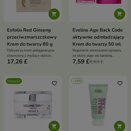


Esfolio Red Ginseng
Eveline Age Back Code
przeciwzmarszczkowy
aktywnie odmładzający
Krem do twarzy 80 g
Krem do twarzy 50 ml
Odżywczy krem pielęgnacyjny
Regularne stosowanie sprawia,
stworzony z myślą o skórze
że skóra staje się bardziej
17,26 £
7,59 £
wymagającej wygładzenia,
napięta, sprężysta i odzyskuje
8,63 £
regeneracji oraz poprawy
zdrowy, promienny wygląd.
elastyczności.
Nowość
-18%
favorite_border
favorite_border

