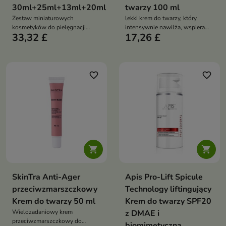
30ml+25ml+13ml+20ml
twarzy 100 ml
Zestaw miniaturowych
lekki krem do twarzy, który
kosmetyków do pielęgnacji
intensywnie nawilża, wspiera
33,32 £
17,26 £
twarzy, który zapewnia
regenerację skóry i łagodzi
nawilżenie, regenerację i
podrażnienia, pozostawiając
ukojenie skóry – idealny w
cerę miękką i ukojoną
podróży lub do przetestowania
linii pielęgnacyjnej
favorite_border
favorite_border


SkinTra Anti-Ager
Apis Pro-Lift Spicule
przeciwzmarszczkowy
Technology liftingujący
Krem do twarzy 50 ml
Krem do twarzy SPF20
Wielozadaniowy krem
z DMAE i
przeciwzmarszczkowy do
biomimetyczną