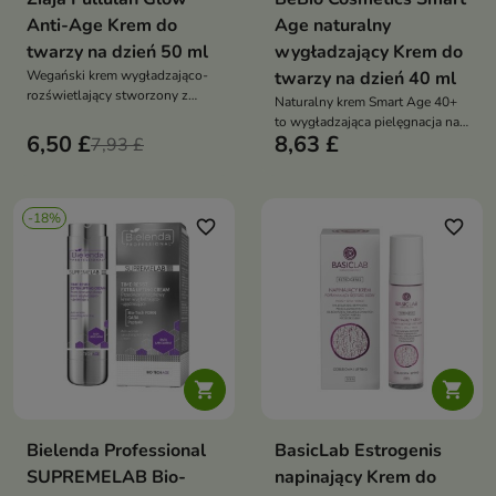
Anti-Age Krem do
Age naturalny
twarzy na dzień 50 ml
wygładzający Krem do
Wegański krem wygładzająco-
twarzy na dzień 40 ml
rozświetlający stworzony z
Naturalny krem Smart Age 40+
myślą o skórze dorosłej,
to wygładzająca pielęgnacja na
wymagającej poprawy jędrności,
6,50 £
8,63 £
7,93 £
dzień, która redukuje zmarszczki,
elastyczności i blasku
poprawia jędrność i zapewnia
długotrwałe nawilżenie
-18%
favorite_border
favorite_border


Bielenda Professional
BasicLab Estrogenis
SUPREMELAB Bio-
napinający Krem do