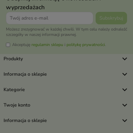
wyprzedażach
Możesz zrezygnować w każdej chwili. W tym celu należy odnaleźć
szczegóły w naszej informacji prawnej.
Akceptuję
regulamin sklepu
i
politykę prywatności
.
keyboard_arrow_down
Produkty
keyboard_arrow_down
Informacja o sklepie
keyboard_arrow_down
Kategorie
keyboard_arrow_down
Twoje konto
keyboard_arrow_down
Informacja o sklepie