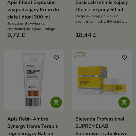
Apis Floral Explosion
BasicLab Intimis kojący
wygładzający Krem do
Olejek intymny 50 ml
ciała i dłoni 300 ml
Wegański kojący olejek do
okolic intymnych z 5% estrów
To doskonały wybór do
ostropestu, bisabololem,
codziennej pielęgnacji całego
fitosterolami i ceramidami:
9,72 £
18,44 £
ciała i dłoni dla osób, które cenią
szybkie ukojenie, nawilżenie i
skuteczne działanie oraz
ochrona bez tłustej warstwy
długotrwały, elegancki zapach.
-25%
favorite_border
favorite_border


Apis Retin-Ambre
Bielenda Professional
Synergy Home Terapis
SUPREMELAB
regenerujący Balsam
Barierowo - ratunkowe