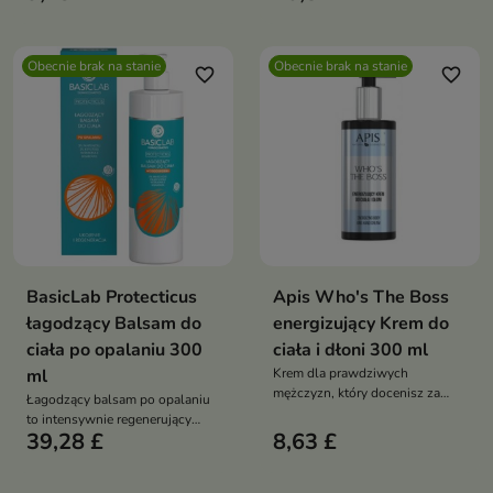
wspiera mikrobiom, koi
podrażnienia i nawilża —
codziennie, bez ściągnięcia
Obecnie brak na stanie
Obecnie brak na stanie
favorite_border
favorite_border
BasicLab Protecticus
Apis Who's The Boss
łagodzący Balsam do
energizujący Krem do
ciała po opalaniu 300
ciała i dłoni 300 ml
ml
Krem dla prawdziwych
mężczyzn, który docenisz za
Łagodzący balsam po opalaniu
uniwersalność oraz szybkość
to intensywnie regenerujący
działania
39,28 £
8,63 £
produkt przeznaczony do
pielęgnacji skóry uszkodzonej
przez działanie słońca