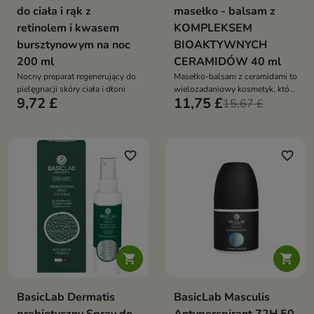
do ciała i rąk z
masełko - balsam z
retinolem i kwasem
KOMPLEKSEM
bursztynowym na noc
BIOAKTYWNYCH
200 ml
CERAMIDÓW 40 ml
Nocny preparat regenerujący do
Masełko-balsam z ceramidami to
pielęgnacji skóry ciała i dłoni
wielozadaniowy kosmetyk, który
9,72 £
11,75 £
przywraca komfort i zdrowy
15,67 £
wygląd zarówno skórze
favorite_border
favorite_border


BasicLab Dermatis
BasicLab Masculis