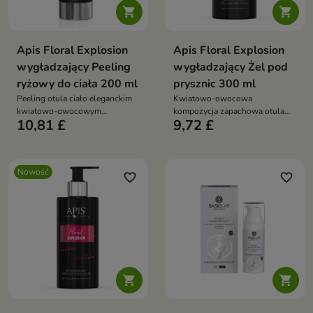


Apis Floral Explosion
Apis Floral Explosion
wygładzający Peeling
wygładzający Żel pod
ryżowy do ciała 200 ml
prysznic 300 ml
Peeling otula ciało eleganckim
Kwiatowo-owocowa
kwiatowo-owocowym
kompozycja zapachowa otula
10,81 £
9,72 £
zapachem, zamieniając
ciało subtelnym aromatem,
codzienną pielęgnację w
zapewniając uczucie świeżości
wyjątkowy rytuał SPA.
na długi czas.
Nowość
favorite_border
favorite_border

