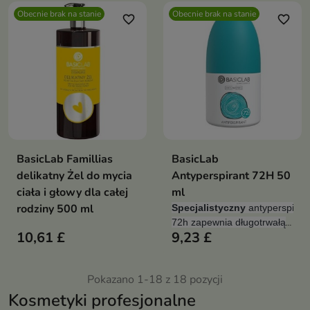
Obecnie brak na stanie
Obecnie brak na stanie
favorite_border
favorite_border
BasicLab Famillias
BasicLab
delikatny Żel do mycia
Antyperspirant 72H 50
ciała i głowy dla całej
ml
rodziny 500 ml
Specjalistyczny
antyperspiran
72h zapewnia długotrwałą
10,61 £
9,23 £
ochronę
przed
nadmiernym
poceniem.
Pokazano 1-18 z 18 pozycji
Kosmetyki profesjonalne