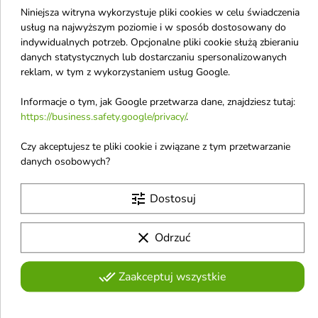
opalania ciała z olejem
twarzy i ciała 300 ml
Niniejsza witryna wykorzystuje pliki cookies w celu świadczenia
Monoi 200 ml(31-08-
Posiada wspaniałe właściwości
usług na najwyższym poziomie i w sposób dostosowany do
i szerokie spektrum działania,
2026)
indywidualnych potrzeb. Opcjonalne pliki cookie służą zbieraniu
dzięki któremu jest idealnie
Zapewnia ona szeroki zakres
danych statystycznych lub dostarczaniu spersonalizowanych
dostosowany do
wysokiej ochrony
reklam, w tym z wykorzystaniem usług Google.
indywidualnych potrzeb skóry
9,30 £
10,81 £
18,60 £
zarówno twarzy, ciała jak i
włosów
Informacje o tym, jak Google przetwarza dane, znajdziesz tutaj:
https://business.safety.google/privacy/
.
favorite_border
favorite_border
Czy akceptujesz te pliki cookie i związane z tym przetwarzanie
danych osobowych?
tune
Dostosuj
clear
Odrzuć


done_all
Zaakceptuj wszystkie
Apis Exotic Home Care
BasicLab Dezodorant
200 ml
24H 50 ml
Lekki i aksamitny balsam, w
Specjalistyczny
dezodorant