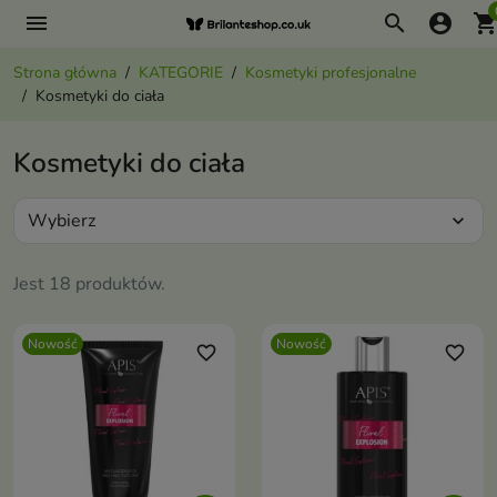
menu
search
account_circle
shopping_ca
Strona główna
KATEGORIE
Kosmetyki profesjonalne
Kosmetyki do ciała
Kosmetyki do ciała
Wybierz
expand_more
Jest 18 produktów.
Nowość
Nowość
favorite_border
favorite_border