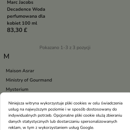
Marc Jacobs
Decadence Woda
perfumowana dla
kobiet 100 ml
83,30 £
Pokazano 1-3 z 3 pozycji
M
Maison Asrar
Ministry of Gourmand
Mysterium
Mediderm
Niniejsza witryna wykorzystuje pliki cookies w celu świadczenia
Mixsoon
usług na najwyższym poziomie i w sposób dostosowany do
indywidualnych potrzeb. Opcjonalne pliki cookie służą zbieraniu
Menokin
danych statystycznych lub dostarczaniu spersonalizowanych
Moev
reklam, w tym z wykorzystaniem usług Google.