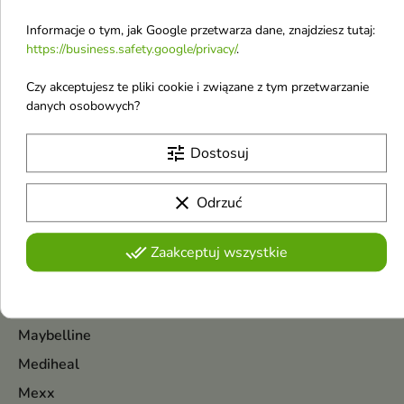
Medi-Peel
Informacje o tym, jak Google przetwarza dane, znajdziesz tutaj:
Max Factor
https://business.safety.google/privacy/
.
Ma:nyo
Czy akceptujesz te pliki cookie i związane z tym przetwarzanie
Made in Lab
danych osobowych?
Maison Francis Kurkdjian
tune
Dostosuj
Malibu
Mancera
clear
Odrzuć
Marc Jacobs
Marion
done_all
Zaakceptuj wszystkie
Mary&May
Masil
Maybelline
Mediheal
Mexx