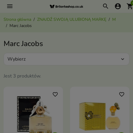
menu
search
account_circle
shopping_ca
Strona główna
ZNAJDŹ SWOJĄ ULUBIONĄ MARKĘ
M
Marc Jacobs
Marc Jacobs
Wybierz
expand_more
Jest 3 produktów.
favorite_border
favorite_border