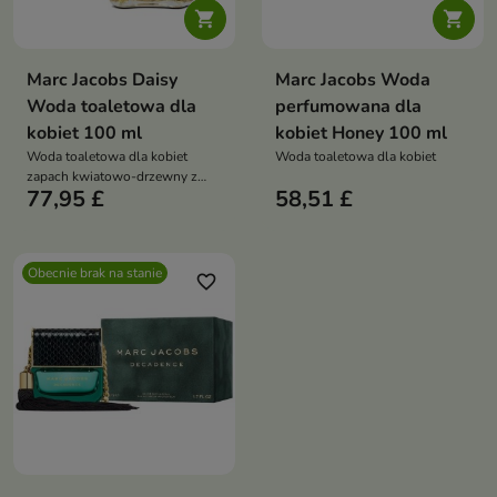


Marc Jacobs Daisy
Marc Jacobs Woda
Woda toaletowa dla
perfumowana dla
kobiet 100 ml
kobiet Honey 100 ml
Woda toaletowa dla kobiet
Woda toaletowa dla kobiet
zapach kwiatowo-drzewny z
77,95 £
58,51 £
nutą grejpfruta, fiołka i jaśminu,
radosny, świeży i elegancki,
idealny na co dzień
Obecnie brak na stanie
favorite_border