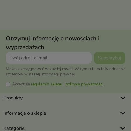
Otrzymuj informację o nowościach i
wyprzedażach
Możesz zrezygnować w każdej chwili. W tym celu należy odnaleźć
szczegóły w naszej informacji prawnej.
Akceptuję
regulamin sklepu
i
politykę prywatności
.
keyboard_arrow_down
Produkty
keyboard_arrow_down
Informacja o sklepie
keyboard_arrow_down
Kategorie