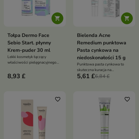


Tołpa Dermo Face
Bielenda Acne
Sebio Start. płynny
Remedium punktowa
Krem-puder 30 ml
Pasta cynkowa na
Lekki kosmetyk łączący
niedoskonałości 15 g
właściwości pielęgnacyjnego
Punktowa pasta cynkowa to
kremu i kryjącego pudru.
skuteczna kuracja na
8,93 £
5,61 £
niedoskonałości, która
6,84 £
przyspiesza gojenie wyprysków,
redukuje zaczerwienienia i
wspiera oczyszczanie skóry
favorite_border
favorite_border