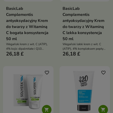
BasicLab
BasicLab
Complementis
Complementis
antyoksydacyjny Krem
antyoksydacyjny Krem
do twarzy z Witaminą
do twarzy z Witaminą
C bogata konsystencja
C lekka konsystencja
50 ml
50 ml
Wegański krem z wit. C (ATIP),
Wegański lekki krem z wit. C
4% kojic dipalmitate i Q10
(ATIP), 4% kompleksem peptydu
26,18 £
26,18 £
odżywia, rozjaśnia i wygładza
rozjaśniającego i adenozyną
skórę, chroniąc ją
rozświetla, nawilża i ujednolica
antyoksydacyjnie i przywracając
koloryt, chroniąc skórę przed
zdrowy blask
wolnymi rodnikami
favorite_border
favorite_border

