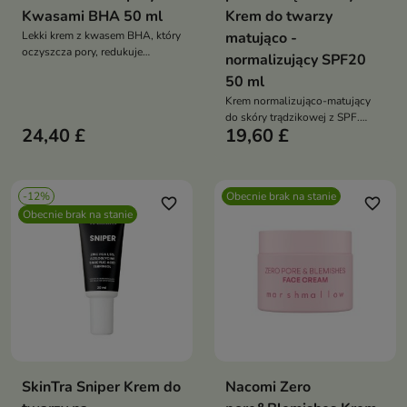
Kwasami BHA 50 ml
Krem do twarzy
Lekki krem z kwasem BHA, który
matująco -
oczyszcza pory, redukuje
normalizujący SPF20
niedoskonałości i pomaga
50 ml
uzyskać gładką, bardziej
jednolitą skórę
Krem normalizująco-matujący
do skóry trądzikowej z SPF.
24,40 £
19,60 £
Reguluje sebum, zwęża pory,
redukuje niedoskonałości i
chroni przed promieniowaniem
UVA/UVB
-12%
Obecnie brak na stanie
favorite_border
favorite_border
Obecnie brak na stanie
SkinTra Sniper Krem do
Nacomi Zero