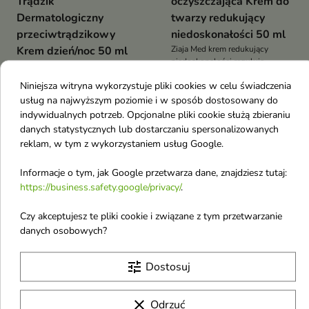
Trądzik
oczyszczająca Krem do
Dermatologiczny
twarzy redukujący
przeciwtrądzikowy
niedoskonałości 50 ml
Krem dzień/noc 50 ml
Ziaja Med krem redukujący
niedoskonałości reguluje
6,50 £
5,85 £
7,93 £
wydzielanie sebum wspomaga
7,14 £
Niniejsza witryna wykorzystuje pliki cookies w celu świadczenia
złuszczanie działa
antybakteryjnie i łagodzi
usług na najwyższym poziomie i w sposób dostosowany do
wrażliwą skórę twarzy i ciała
indywidualnych potrzeb. Opcjonalne pliki cookie służą zbieraniu
-18%
-35%
favorite_border
favorite_border
danych statystycznych lub dostarczaniu spersonalizowanych
reklam, w tym z wykorzystaniem usług Google.
Informacje o tym, jak Google przetwarza dane, znajdziesz tutaj:
https://business.safety.google/privacy/
.
Czy akceptujesz te pliki cookie i związane z tym przetwarzanie


danych osobowych?
Ziaja Oczyszczenie
Ziaja Oczyszczenie
tune
Dostosuj
Krem do twarzy
Krem do twarzy
mikrozłuszczający z
nawilżający balans
clear
Odrzuć