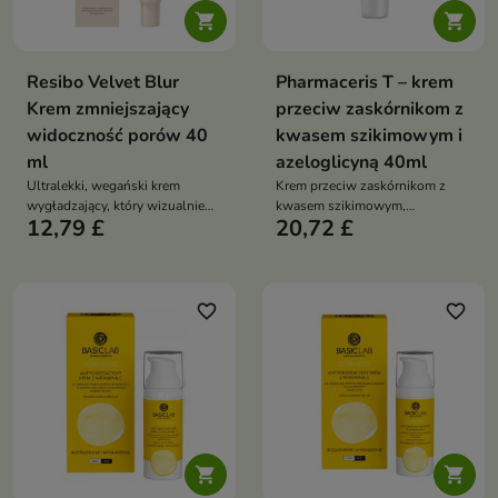


Resibo Velvet Blur
Pharmaceris T – krem
Krem zmniejszający
przeciw zaskórnikom z
widoczność porów 40
kwasem szikimowym i
ml
azeloglicyną 40ml
Ultralekki, wegański krem
Krem przeciw zaskórnikom z
wygładzający, który wizualnie
kwasem szikimowym,
12,79 £
20,72 £
zmniejsza pory, reguluje sebum i
azeloglicyną i niacynamidem,
poprawia teksturę skóry,
redukuje zaskórniki, zwęża pory,
zapewniając aksamitne,
reguluje sebum i rozjaśnia
matowo-jedwabiste
przebarwienia
wykończenie
favorite_border
favorite_border

