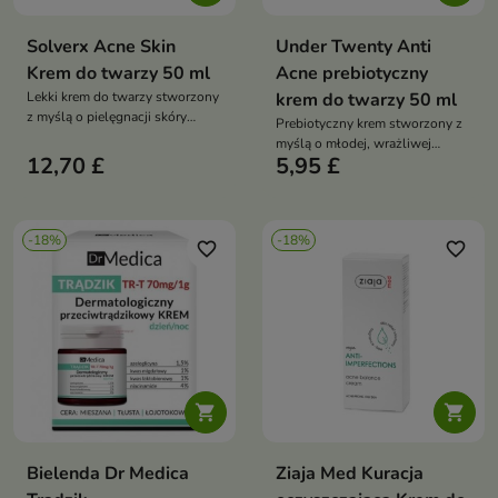
Solverx Acne Skin
Under Twenty Anti
Krem do twarzy 50 ml
Acne prebiotyczny
Lekki krem do twarzy stworzony
krem do twarzy 50 ml
z myślą o pielęgnacji skóry
Prebiotyczny krem stworzony z
trądzikowej, tłustej
myślą o młodej, wrażliwej
12,70 £
5,95 £
skórze
-18%
-18%
favorite_border
favorite_border


Bielenda Dr Medica
Ziaja Med Kuracja