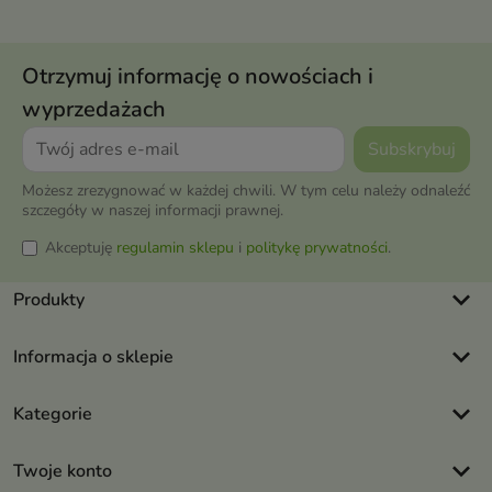
Otrzymuj informację o nowościach i
wyprzedażach
Możesz zrezygnować w każdej chwili. W tym celu należy odnaleźć
szczegóły w naszej informacji prawnej.
Akceptuję
regulamin sklepu
i
politykę prywatności
.
keyboard_arrow_down
Produkty
keyboard_arrow_down
Informacja o sklepie
keyboard_arrow_down
Kategorie
keyboard_arrow_down
Twoje konto