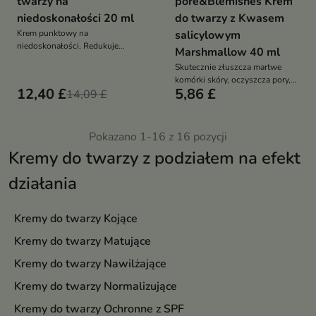
twarzy na
pore&Blemishes Krem
niedoskonałości 20 ml
do twarzy z Kwasem
Krem punktowy na
salicylowym
niedoskonałości. Redukuje
Marshmallow 40 ml
wypryski i zaczerwienienia bez
Skutecznie złuszcza martwe
przesuszania. Działa precyzyjnie
komórki skóry, oczyszcza pory,
i skutecznie już od 1. użycia
12,40 £
5,86 £
14,09 £
redukuje zmiany trądzikowe i
reguluje wydzielanie sebum
Pokazano 1-16 z 16 pozycji
Kremy do twarzy z podziałem na efekt
działania
Kremy do twarzy Kojące
Kremy do twarzy Matujące
Kremy do twarzy Nawilżające
Kremy do twarzy Normalizujące
Kremy do twarzy Ochronne z SPF