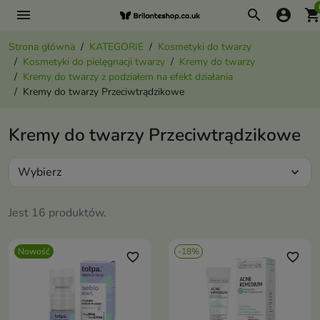
menu
search
account_circle
shopping_ca
Strona główna
KATEGORIE
Kosmetyki do twarzy
Kosmetyki do pielęgnacji twarzy
Kremy do twarzy
Kremy do twarzy z podziałem na efekt działania
Kremy do twarzy Przeciwtrądzikowe
Kremy do twarzy Przeciwtrądzikowe
Wybierz
expand_more
Jest 16 produktów.
Nowość
-18%
favorite_border
favorite_border