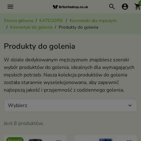
menu
search
account_circle
shopping_ca
Strona główna
KATEGORIE
Kosmetyki dla mężczyzn
Kosmetyki do golenia
Produkty do golenia
Produkty do golenia
W dziale dedykowanym mężczyznom znajdziesz szeroki
wybór produktów do golenia, idealnych dla wymagających
męskich potrzeb. Nasza kolekcja produktów do golenia
została starannie wyselekcjonowana, aby zapewnić
najlepszą jakość i przyjemność z codziennego golenia.
Wybierz
expand_more
Jest 8 produktów.
Nowość