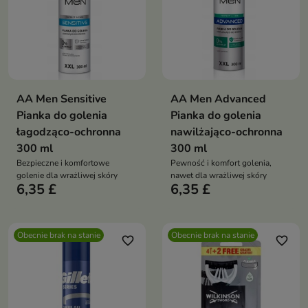
AA Men Sensitive
AA Men Advanced
Pianka do golenia
Pianka do golenia
łagodząco-ochronna
nawilżająco-ochronna
300 ml
300 ml
Bezpieczne i komfortowe
Pewność i komfort golenia,
golenie dla wrażliwej skóry
nawet dla wrażliwej skóry
6,35 £
6,35 £
Obecnie brak na stanie
Obecnie brak na stanie
favorite_border
favorite_border