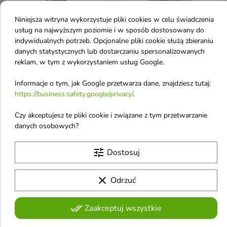
Niniejsza witryna wykorzystuje pliki cookies w celu świadczenia
usług na najwyższym poziomie i w sposób dostosowany do
indywidualnych potrzeb. Opcjonalne pliki cookie służą zbieraniu
danych statystycznych lub dostarczaniu spersonalizowanych
Gillette Series Żel do
Wilkinson Xtreme 3
reklam, w tym z wykorzystaniem usług Google.
golenia Sensitive 200 g
Maszynki do golenia 6
Żel do golenia Sensitive
sztuk
Informacje o tym, jak Google przetwarza dane, znajdziesz tutaj:
4,56 £
6,84 £
https://business.safety.google/privacy/
.
Czy akceptujesz te pliki cookie i związane z tym przetwarzanie
Obecnie brak na stanie
Obecnie brak na stanie
danych osobowych?
favorite_border
favorite_border
tune
Dostosuj
clear
Odrzuć
done_all
Zaakceptuj wszystkie