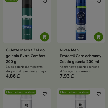
favorite_border
favorite_border


Gillette Mach3 Żel do
Nivea Men
golenia Extra Comfort
Protect&Care ochronny
200 g
Żel do golenia 200 ml
Żel do golenia dla mężczyzn,
Komfortowe golenie i ochrona
który został opracowany z myślą
skóry w jednym kroku –
4,86 £
7,93 £
o dokładnym i wygodnym
codzienna pielęgnacja
goleniu.
mężczyzny
Obecnie brak na stanie
Obecnie brak na stanie
favorite_border
favorite_border