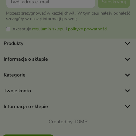
Możesz zrezygnować w każdej chwili. W tym celu należy odnaleźć
szczegóły w naszej informacji prawnej.
Akceptuję
regulamin sklepu
i
politykę prywatności
.
keyboard_arrow_down
Produkty
keyboard_arrow_down
Informacja o sklepie
keyboard_arrow_down
Kategorie
keyboard_arrow_down
Twoje konto
keyboard_arrow_down
Informacja o sklepie
Created by TOMP