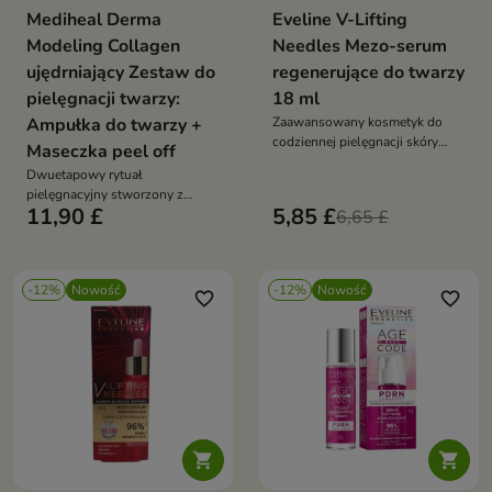
Mediheal Derma
Eveline V-Lifting
Modeling Collagen
Needles Mezo-serum
ujędrniający Zestaw do
regenerujące do twarzy
pielęgnacji twarzy:
18 ml
Ampułka do twarzy +
Zaawansowany kosmetyk do
codziennej pielęgnacji skóry
Maseczka peel off
wymagającej odbudowy,
Dwuetapowy rytuał
ukojenia i intensywnego
pielęgnacyjny stworzony z
nawilżenia.
11,90 £
5,85 £
myślą o skórze wymagającej
6,65 £
intensywnego nawilżenia,
ujędrnienia i odświeżenia
-12%
Nowość
-12%
Nowość
favorite_border
favorite_border

