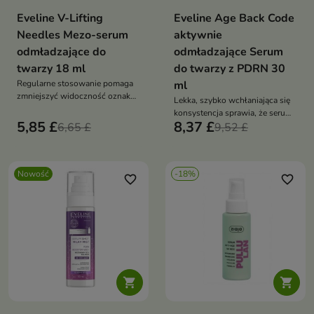
Eveline V-Lifting
Eveline Age Back Code
Needles Mezo-serum
aktywnie
odmładzające do
odmładzające Serum
twarzy 18 ml
do twarzy z PDRN 30
Regularne stosowanie pomaga
ml
zmniejszyć widoczność oznak
Lekka, szybko wchłaniająca się
starzenia oraz poprawić ogólny
konsystencja sprawia, że serum
wygląd cery.
5,85 £
8,37 £
6,65 £
doskonale uzupełnia codzienną
9,52 £
pielęgnację i zwiększa
skuteczność stosowanego
kremu.
Nowość
-18%
favorite_border
favorite_border

