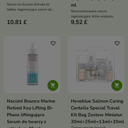
Serum ze śluzem ślimaka to
ml
lekkie, regenerujące serum do
Skoncentrowane serum
twarzy, które intensywnie
regenerujące, które wspiera
nawilża, wspiera procesy
10,81 £
9,52 £
odbudowę skóry, wygładza
odnowy skóry oraz poprawia jej
drobne zmarszczki oraz
jędrność i elastyczność
wzmacnia barierę ochronną
favorite_border
favorite_border


Nacomi Bounce Marine
Heveblue Salmon Caring
Retinol Key Lifting Bi-
Centella Special Travel
Phase liftingujące
Kit Bag Zestaw Miniatur
Serum do twarzy z
30ml+25ml+13ml+20ml
Zestaw miniaturowych