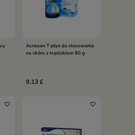
wy
Acnosan T płyn do stosowania
ka
Dodaj do koszyka

na skóre z trądzikiem 80 g
9,13 £
favorite_border
favorite_border