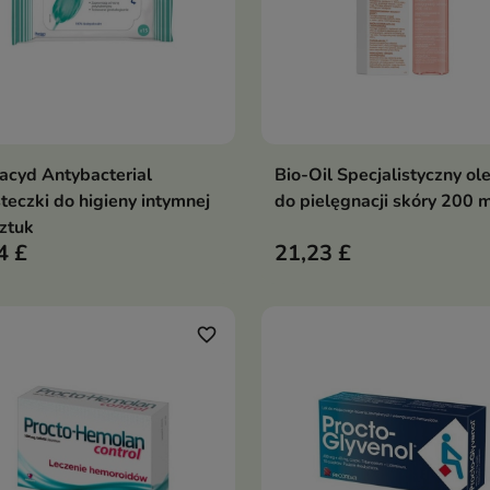
acyd Antybacterial
Bio-Oil Specjalistyczny ol
Dodaj do koszyka
Dodaj do koszy


teczki do higieny intymnej
do pielęgnacji skóry 200 
ztuk
4 £
21,23 £
favorite_border