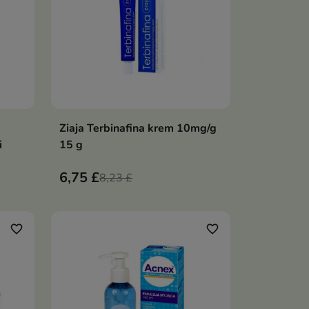
Ziaja Terbinafina krem 10mg/g
ka
Dodaj do koszyka

i
15 g
6,75 £
8,23 £
favorite_border
favorite_border