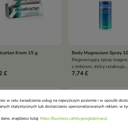
cortan Krem 15 g
Body Magnesium Spray 1
Dodaj do koszyka
Dodaj do koszy


Regenerujący spray magn
z imbirem, który relaksuje
2 £
7,74 £
mięśnie, łagodzi napięcia i
odżywia skórę. Idealny po
wysiłku i przed snem
favorite_border
ookies w celu świadczenia usług na najwyższym poziomie i w sposób dos
u danych statystycznych lub dostarczaniu spersonalizowanych reklam, w 
dane, znajdziesz tutaj:
https://business.safety.google/privacy/
.