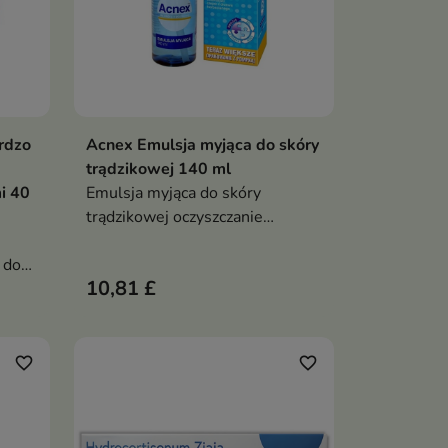
rdzo
Acnex Emulsja myjąca do skóry
ka
Dodaj do koszyka

trądzikowej 140 ml
i 40
Emulsja myjąca do skóry
trądzikowej oczyszczanie
antybakteryjne normalizacja
 do
sebum mniej zaskórników do
10,81 £
 i
twarzy i ciała codzienne
stosowanie
rwały
favorite_border
favorite_border