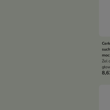
Cerk
such
moc
Żel 
głow
8,6
złus
ciem
obci
po p