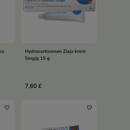
ka
Hydrocortisonum Ziaja krem
ka
Dodaj do koszyka

5mg/g 15 g
7,60 £
favorite_border
favorite_border