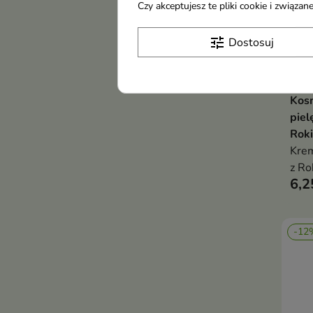
Czy akceptujesz te pliki cookie i związ
tune
Dostosuj
Kos
piel
Roki
Krem
z Ro
6,2
-12