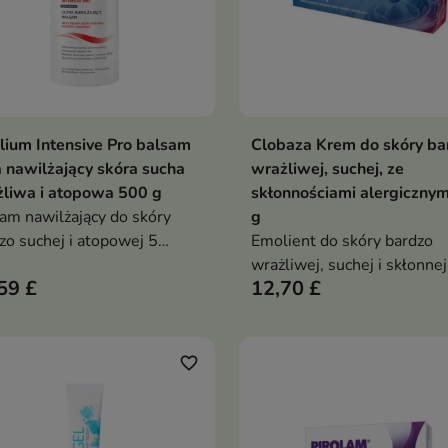
ium Intensive Pro balsam
Clobaza Krem do skóry ba
Dodaj do koszyka
Dodaj do koszy


a nawilżający skóra sucha
wrażliwej, suchej, ze
liwa i atopowa 500 g
skłonnościami alergicznym
am nawilżający do skóry
g
zo suchej i atopowej 5
Emolient do skóry bardzo
ent mocznika długotrwałe
wrażliwej, suchej i skłonnej
59 £
12,70 £
lżenie do 40 godzin bez
alergii. Intensywnie nawilża
ydów szybko się wchłania
natłuszcza, wspiera barierę
ienne stosowanie
ochronną i przynosi długot
komfort
favorite_border