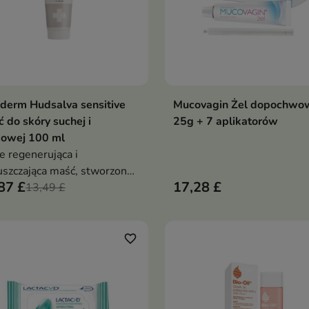
derm Hudsalva sensitive
Mucovagin Żel dopochwo
Dodaj do koszyka
Dodaj do koszy


 do skóry suchej i
25g + 7 aplikatorów
powej 100 ml
ie regenerująca i
uszczająca maść, stworzona
87 £
17,28 £
jalnie do codziennej
13,49 £
ęgnacji skóry suchej
favorite_border