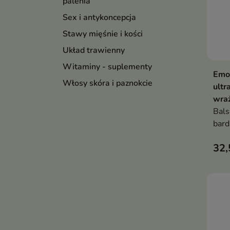
palenia
Sex i antykoncepcja
Stawy mięśnie i kości
Układ trawienny
Witaminy - suplementy
Emol
Włosy skóra i paznokcie
ultr
wraż
Bals
bard
proc
32,
nawi
ster
codz