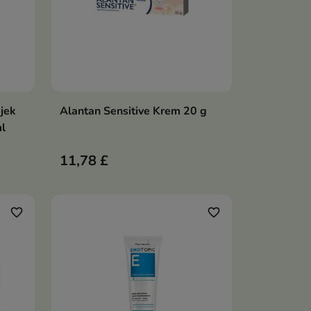
ejek
Alantan Sensitive Krem 20 g
ka
Dodaj do koszyka

ml
11,78 £
favorite_border
favorite_border