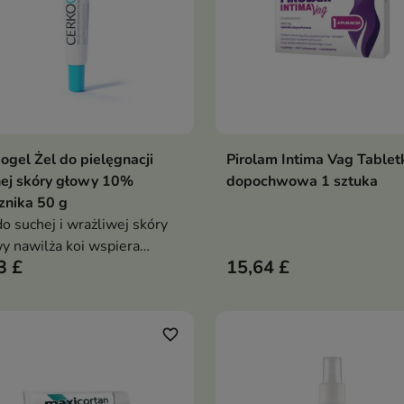
ogel Żel do pielęgnacji
Pirolam Intima Vag Tablet
Dodaj do koszyka
Dodaj do koszy


ej skóry głowy 10%
dopochwowa 1 sztuka
znika 50 g
do suchej i wrażliwej skóry
y nawilża koi wspiera
3 £
15,64 £
zczanie pomocny przy
ieniusze i łupieżu nie
ąża włosów widoczne efekty
ierwszym użyciu
favorite_border