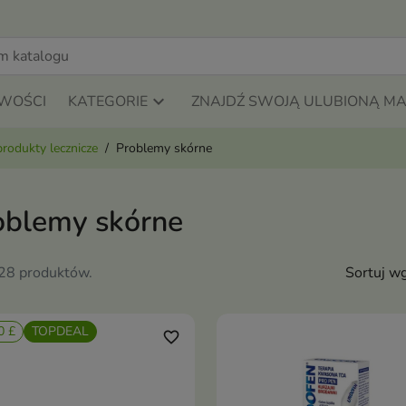
WOŚCI
KATEGORIE
ZNAJDŹ SWOJĄ ULUBIONĄ M
produkty lecznicze
Problemy skórne
oblemy skórne
128 produktów.
Sortuj wg
0 £
TOPDEAL
favorite_border