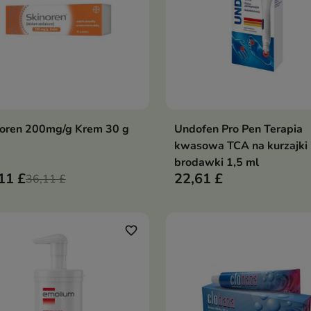
noren 200mg/g Krem 30 g
Undofen Pro Pen Terapia
Dodaj do koszyka
Dodaj do koszy


kwasowa TCA na kurzajki 
brodawki 1,5 ml
11 £
22,61 £
36,11 £
favorite_border