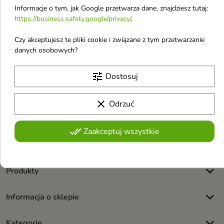
Informacje o tym, jak Google przetwarza dane, znajdziesz tutaj:
https://business.safety.google/privacy/
.
Czy akceptujesz te pliki cookie i związane z tym przetwarzanie
danych osobowych?
Otrzymuj informację o nowościach i
tune
Dostosuj
wyprzedażach
clear
Odrzuć
Możesz zrezygnować w każdej chwili. W tym celu należy odnaleźć
szczegóły w naszej informacji prawnej.
done_all
Zaakceptuj wszystkie
Akceptuję
regulamin sklepu
i
politykę prywatności
.
keyboard_arrow_down
Produkty
keyboard_arrow_down
Informacja o sklepie
keyboard_arrow_down
Kategorie