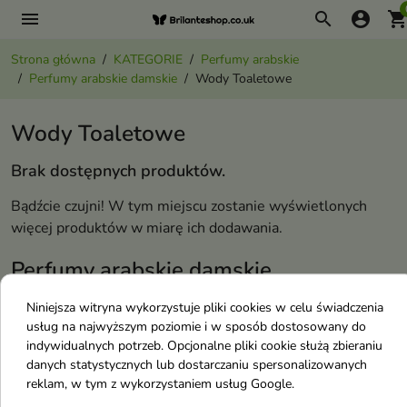
menu
search
account_circle
shopping_ca
Strona główna
KATEGORIE
Perfumy arabskie
Perfumy arabskie damskie
Wody Toaletowe
Wody Toaletowe
Brak dostępnych produktów.
Bądźcie czujni! W tym miejscu zostanie wyświetlonych
więcej produktów w miarę ich dodawania.
Perfumy arabskie damskie
Niniejsza witryna wykorzystuje pliki cookies w celu świadczenia
Esencje Perfum
usług na najwyższym poziomie i w sposób dostosowany do
Wody Kolońskie
indywidualnych potrzeb. Opcjonalne pliki cookie służą zbieraniu
danych statystycznych lub dostarczaniu spersonalizowanych
Wody Perfumowane
reklam, w tym z wykorzystaniem usług Google.
Wody Toaletowe